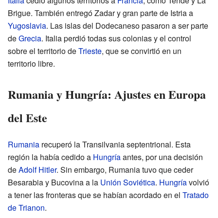
Italia
cedió algunos territorios a
Francia
, como Tende y La
Brigue. También entregó Zadar y gran parte de Istria a
Yugoslavia
. Las islas del Dodecaneso pasaron a ser parte
de
Grecia
. Italia perdió todas sus colonias y el control
sobre el territorio de
Trieste
, que se convirtió en un
territorio libre.
Rumania y Hungría: Ajustes en Europa
del Este
Rumania
recuperó la Transilvania septentrional. Esta
región la había cedido a
Hungría
antes, por una decisión
de
Adolf Hitler
. Sin embargo, Rumania tuvo que ceder
Besarabia y Bucovina a la
Unión Soviética
.
Hungría
volvió
a tener las fronteras que se habían acordado en el
Tratado
de Trianon
.