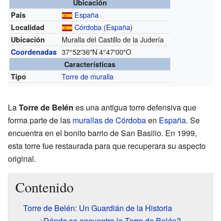
Ubicación
España
País
Córdoba
(
España
)
Localidad
Muralla del Castillo de la Judería
Ubicación
37°52′36″N
4°47′00″O
Coordenadas
Características
Torre de muralla
Tipo
La
Torre de Belén
es una antigua torre defensiva que
forma parte de las
murallas de Córdoba
en
España
. Se
encuentra en el bonito barrio de San Basilio. En 1999,
esta torre fue restaurada para que recuperara su aspecto
original.
Contenido
Torre de Belén: Un Guardián de la Historia
¿Dónde se encuentra la Torre de Belén?