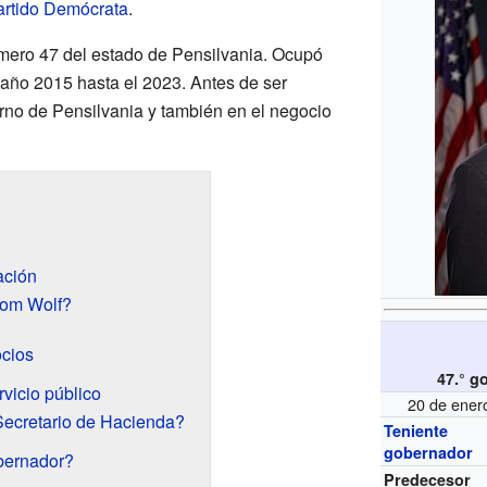
artido Demócrata
.
mero 47 del estado de Pensilvania. Ocupó
 año 2015 hasta el 2023. Antes de ser
erno de Pensilvania y también en el negocio
ación
Tom Wolf?
ocios
47.° g
rvicio público
20 de ener
ecretario de Hacienda?
Teniente
gobernador
bernador?
Predecesor