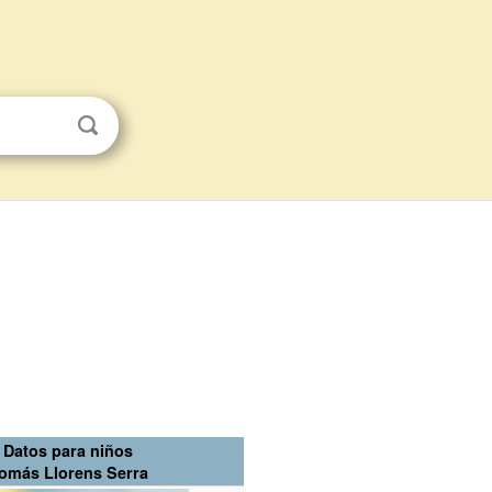
Datos para niños
omás Llorens Serra