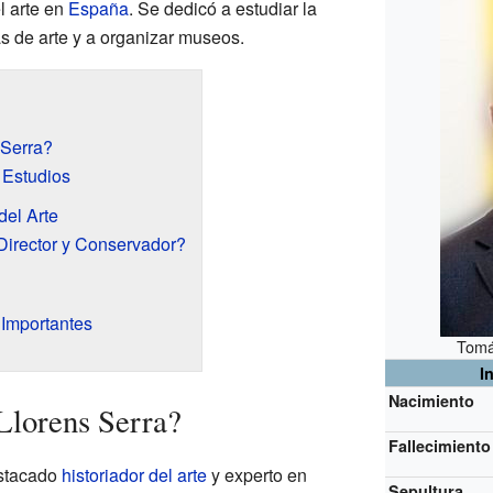
l arte en
España
. Se dedicó a estudiar la
ras de arte y a organizar museos.
 Serra?
 Estudios
del Arte
irector y Conservador?
Importantes
Tomá
I
Nacimiento
Llorens Serra?
Fallecimiento
estacado
historiador del arte
y experto en
Sepultura