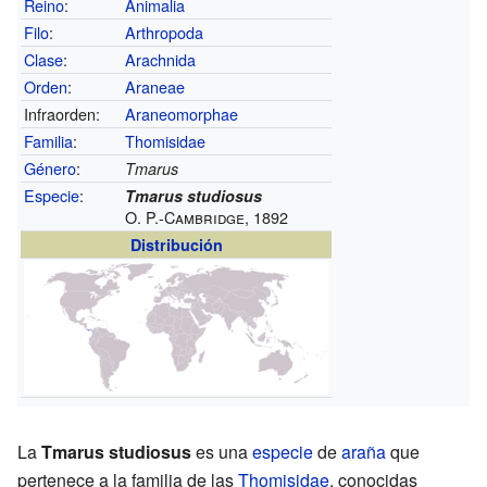
Reino
:
Animalia
Filo
:
Arthropoda
Clase
:
Arachnida
Orden
:
Araneae
Infraorden:
Araneomorphae
Familia
:
Thomisidae
Género
:
Tmarus
Especie
:
Tmarus studiosus
O. P.-Cambridge, 1892
Distribución
La
Tmarus studiosus
es una
especie
de
araña
que
pertenece a la familia de las
Thomisidae
, conocidas