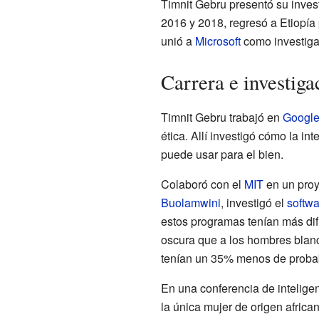
Timnit Gebru presentó su invest
2016 y 2018, regresó a Etiopía
unió a
Microsoft
como investigado
Carrera e investiga
Timnit Gebru trabajó en
Googl
ética. Allí investigó cómo la int
puede usar para el bien.
Colaboró con el
MIT
en un pro
Buolamwini
, investigó el
softwa
estos programas tenían más dif
oscura que a los hombres blanc
tenían un 35% menos de probab
En una conferencia de inteligen
la única mujer de origen african