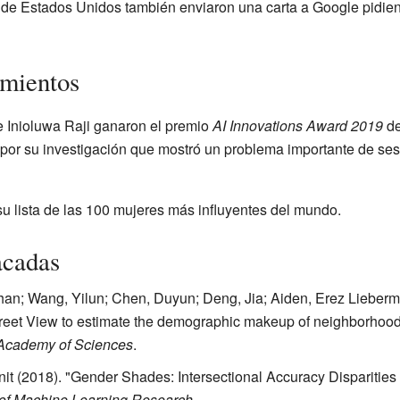
de Estados Unidos también enviaron una carta a Google pidien
imientos
e Inioluwa Raji ganaron el premio
AI Innovations Award 2019
de
n por su investigación que mostró un problema importante de ses
su lista de las 100 mujeres más influyentes del mundo.
acadas
han; Wang, Yilun; Chen, Duyun; Deng, Jia; Aiden, Erez Lieberma
reet View to estimate the demographic makeup of neighborhoods
 Academy of Sciences
.
it (2018). "Gender Shades: Intersectional Accuracy Disparitie
of Machine Learning Research
.