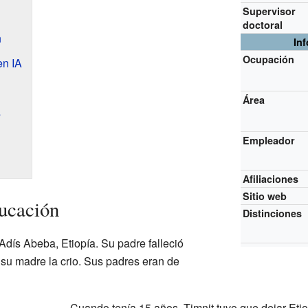
Supervisor
doctoral
n
In
Ocupación
en IA
Área
s
Empleador
Afiliaciones
Sitio web
ucación
Distinciones
Adís Abeba, Etiopía. Su padre falleció
 su madre la crio. Sus padres eran de
Cuando tenía 15 años, Timnit tuvo que dejar Etio