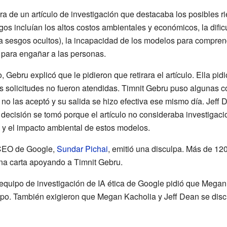
ra de un artículo de investigación que destacaba los posibles 
sgos incluían los altos costos ambientales y económicos, la dif
 a sesgos ocultos), la incapacidad de los modelos para compre
n para engañar a las personas.
, Gebru explicó que le pidieron que retirara el artículo. Ella p
us solicitudes no fueron atendidas. Timnit Gebru puso algunas c
no las aceptó y su salida se hizo efectiva ese mismo día. Jeff D
 decisión se tomó porque el artículo no consideraba investigac
 y el impacto ambiental de estos modelos.
 CEO de Google,
Sundar Pichai
, emitió una disculpa. Más de 1
na carta apoyando a Timnit Gebru.
 equipo de investigación de IA ética de Google pidió que Megan
ipo. También exigieron que Megan Kacholia y Jeff Dean se dis