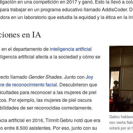
igación en una competición en 2017 y ganó. Esto la llevó a col
 para trabajar en un programa educativo llamado AddisCoder. 
ra en un laboratorio que estudia la equidad y la ética en la inte
ciones en IA
e
en el departamento de
inteligencia artificial
eligencia artificial afecta a la sociedad y cómo se
yecto llamado
Gender Shades
. Junto con
Joy
re de reconocimiento facial
. Descubrieron que
icultades para reconocer a las mujeres de piel
os. Por ejemplo, las mujeres de piel oscura
ilidades de ser reconocidas correctamente.
Gebru habland
cia artificial en 2016, Timnit Gebru notó que era
con cierta fi
o entre 8.500 asistentes. Por eso, junto con su
votará por el