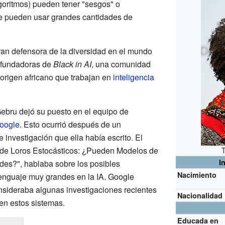
oritmos) pueden tener "sesgos" o
se pueden usar grandes cantidades de
an defensora de la diversidad en el mundo
s fundadoras de
Black in AI
, una comunidad
origen africano que trabajan en
inteligencia
ebru dejó su puesto en el equipo de
oogle
. Esto ocurrió después de un
investigación que ella había escrito. El
s de Loros Estocásticos: ¿Pueden Modelos de
T
I
es?", hablaba sobre los posibles
Nacimiento
enguaje muy grandes en la IA. Google
nsideraba algunas investigaciones recientes
Nacionalidad
en estos sistemas.
Educada en