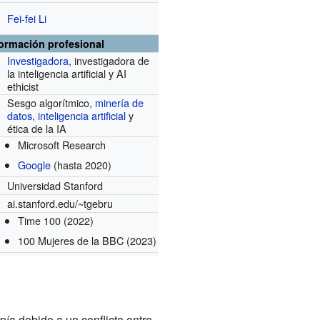
Fei-fei Li
formación profesional
Investigadora
, investigadora de
la inteligencia artificial y AI
ethicist
Sesgo algorítmico,
minería de
datos
,
inteligencia artificial
y
ética de la IA
Microsoft Research
Google
(hasta 2020)
Universidad Stanford
ai.stanford.edu/~tgebru
Time 100
(2022)
100 Mujeres de la BBC
(2023)
pía debido a un conflicto entre