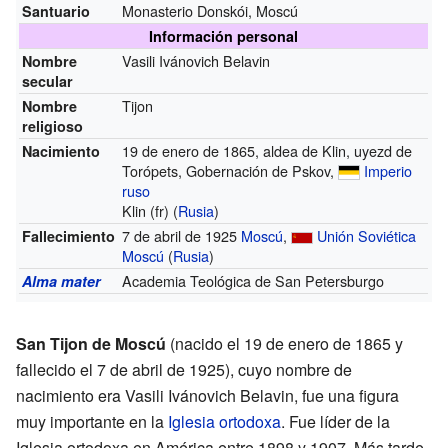
Monasterio Donskói, Moscú
Santuario
Información personal
Vasili Ivánovich Belavin
Nombre
secular
Tijon
Nombre
religioso
19 de enero de 1865, aldea de Klin, uyezd de
Nacimiento
Torópets, Gobernación de Pskov,
Imperio
ruso
Klin
(fr)
(
Rusia
)
7 de abril de 1925
Moscú
,
Unión Soviética
Fallecimiento
Moscú
(
Rusia
)
Academia Teológica de San Petersburgo
Alma mater
San Tijon de Moscú
(nacido el 19 de enero de 1865 y
fallecido el 7 de abril de 1925), cuyo nombre de
nacimiento era Vasili Ivánovich Belavin, fue una figura
muy importante en la
Iglesia ortodoxa
. Fue líder de la
Iglesia ortodoxa en América entre 1898 y 1907. Más tarde,