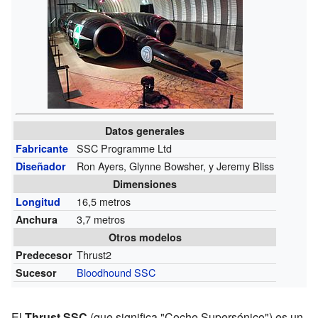
Datos generales
SSC Programme Ltd
Fabricante
Ron Ayers, Glynne Bowsher, y Jeremy Bliss
Diseñador
Dimensiones
16,5 metros
Longitud
3,7 metros
Anchura
Otros modelos
Thrust2
Predecesor
Bloodhound SSC
Sucesor
El
Thrust SSC
(que significa "Coche Supersónico") es un