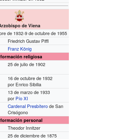
Arzobispo de Viena
bre de 1932-9 de octubre de 1955
Friedrich Gustav Piffl
Franz König
nformación religiosa
25 de julio de 1902
16 de octubre de 1932
por Enrico Sibilia
13 de marzo de 1933
n
por
Pío XI
Cardenal Presbítero
de San
Crisógono
nformación personal
Theodor Innitzer
25 de diciembre de 1875