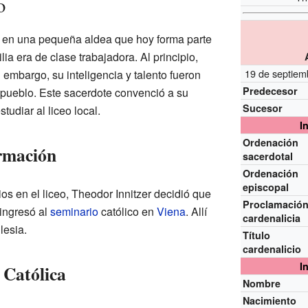
o
5 en una pequeña aldea que hoy forma parte
ilia era de clase trabajadora. Al principio,
19 de septiem
in embargo, su inteligencia y talento fueron
Predecesor
 pueblo. Este sacerdote convenció a su
Sucesor
tudiar al liceo local.
I
Ordenación
rmación
sacerdotal
Ordenación
episcopal
s en el liceo, Theodor Innitzer decidió que
Proclamació
 ingresó al
seminario
católico en
Viena
. Allí
cardenalicia
lesia.
Título
cardenalicio
I
a Católica
Nombre
Nacimiento