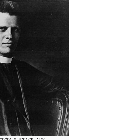
eodor Innitzer en 1932