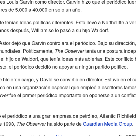
s Louis Garvin como director. Garvin hizo que el periódico fuera
res de 5.000 a 40.000 en solo un año.
e tenían ideas políticas diferentes. Esto llevó a Northcliffe a ve
ños después, William se lo pasó a su hijo Waldorf.
Astor dejó que Garvin controlara el periódico. Bajo su dirección
mundiales. Políticamente,
The Observer
tenía una postura indep
 el hijo de Waldorf, que tenía ideas más abiertas. Este conflicto
to, el periódico decidió no apoyar a ningún partido político.
e hicieron cargo, y David se convirtió en director. Estuvo en el
dico en una organización especial que empleó a escritores fam
rver
fue el primer periódico importante en oponerse a un conflic
ó el periódico a una gran empresa de petróleo, Atlantic Richfiel
e 1993,
The Observer
ha sido parte de
Guardian Media Group
.