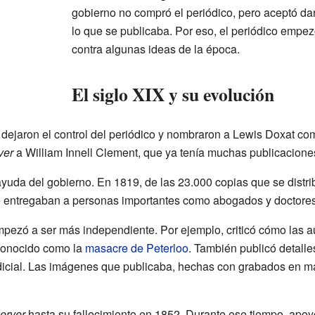
gobierno no compró el periódico, pero aceptó dar
lo que se publicaba. Por eso, el periódico empez
contra algunas ideas de la época.
El siglo XIX y su evolución
ejaron el control del periódico y nombraron a Lewis Doxat com
ver
a William Innell Clement, que ya tenía muchas publicacione
 ayuda del gobierno. En 1819, de las 23.000 copias que se dist
se entregaban a personas importantes como abogados y doctores
empezó a ser más independiente. Por ejemplo, criticó cómo las 
 conocido como la
masacre de Peterloo
. También publicó detalle
dicial. Las imágenes que publicaba, hechas con grabados en ma
erver
hasta su fallecimiento en 1852. Durante ese tiempo, apoy