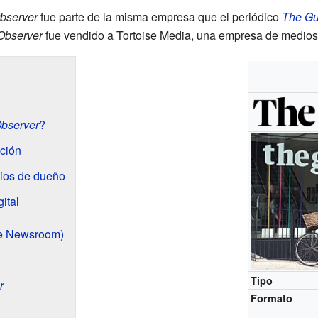
bserver
fue parte de la misma empresa que el periódico
The Gu
Observer
fue vendido a Tortoise Media, una empresa de medios
bserver
?
ución
bios de dueño
gital
he Newsroom)
Tipo
r
Formato