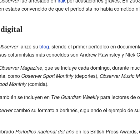
Observer
fue arrestado en
Irak
por acusaciones graves. En 2003, 
quien estaba convencido de que el periodista no había cometido ni
 digital
Observer
lanzó su
blog
, siendo el primer periódico en document
 sus columnistas más conocidos son Andrew Rawnsley y Nick 
Observer Magazine
, que se incluye cada domingo, durante mu
ente, como
Observer Sport Monthly
(deportes),
Observer Music M
ood Monthly
(comida).
ambién se incluyen en
The Guardian Weekly
para lectores de o
erver
cambió su formato a berlinés, siguiendo el ejemplo de s
mbrado
Periódico nacional del año
en los British Press Awards,