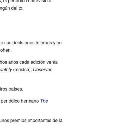
el periódico entrevistó al
ngún delito.
ar sus decisiones internas y en
Cohen.
chos años cada edición venía
onthly
(música),
Observer
tros países.
u periódico hermano
The
 unos premios importantes de la