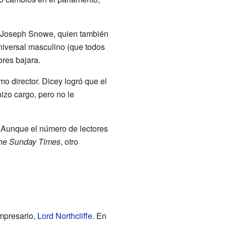
a Joseph Snowe, quien también
universal masculino (que todos
ores bajara.
 director. Dicey logró que el
izo cargo, pero no le
. Aunque el número de lectores
he Sunday Times
, otro
mpresario,
Lord Northcliffe
. En