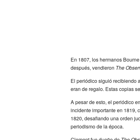
En 1807, los hermanos Bourne d
después, vendieron
The Obser
El periódico siguió recibiendo
eran de regalo. Estas copias 
A pesar de esto, el periódico 
incidente importante en 1819,
1820, desafiando una orden ju
periodismo de la época.
Clement fue dueño de
The Obs