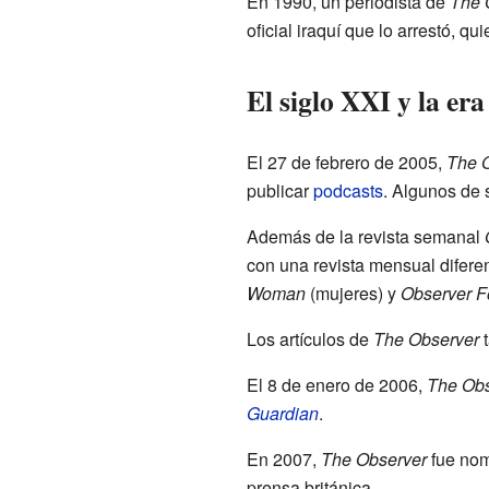
En 1990, un periodista de
The 
oficial iraquí que lo arrestó, 
El siglo XXI y la era
El 27 de febrero de 2005,
The 
publicar
podcasts
. Algunos de
Además de la revista semanal
con una revista mensual difer
Woman
(mujeres) y
Observer F
Los artículos de
The Observer
t
El 8 de enero de 2006,
The Obs
Guardian
.
En 2007,
The Observer
fue no
prensa británica.