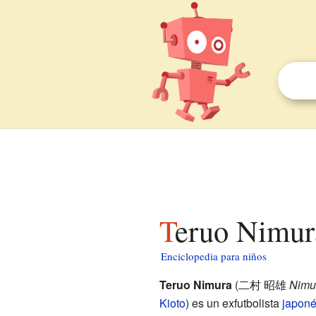
Teruo Nimur
Enciclopedia para niños
Teruo Nimura
(
二村 昭雄
Nimu
Kioto
)
es un exfutbolista
japon