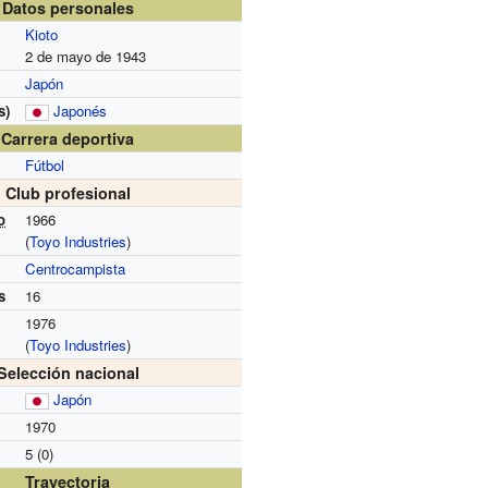
Datos personales
Kioto
2 de mayo de 1943
Japón
s)
Japonés
Carrera deportiva
Fútbol
Club profesional
o
1966
(
Toyo Industries
)
Centrocampista
s
16
1976
(
Toyo Industries
)
Selección nacional
Japón
1970
5 (0)
Trayectoria