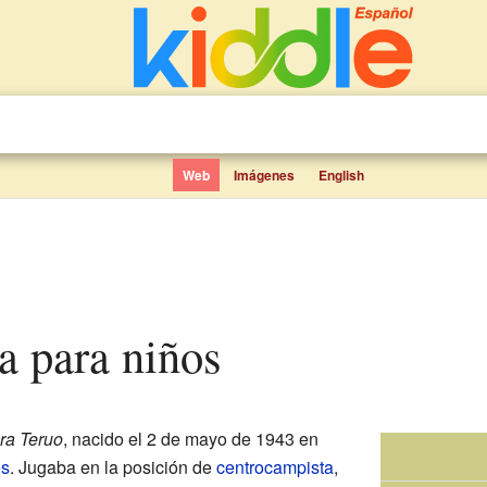
Web
Imágenes
English
a para niños
ra Teruo
, nacido el 2 de mayo de 1943 en
és
. Jugaba en la posición de
centrocampista
,