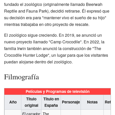
fundado el zoológico (originalmente llamado Beerwah
Reptile and Fauna Park), decidió retirarse. Él expresó que
su decisión era para "mantener vivo el sueño de su hijo"
mientras trabajaba en otro proyecto de rescate.
El zoológico sigue creciendo. En 2019, se anunció un
nuevo proyecto llamado "Camp Crocodile". En 2022, la
familia Irwin también anunció la construcción de "The
Crocodile Hunter Lodge", un lugar para que los visitantes
puedan alojarse dentro del zoológico.
Filmografía
Películas y Programas de televisión
Título
Título en
Año
Personaje
Notas
Refer
original
España
El cazador
The