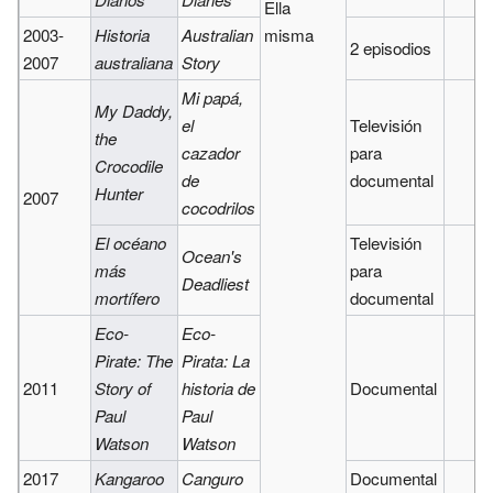
Ella
2003-
Historia
Australian
misma
2 episodios
2007
australiana
Story
Mi papá,
My Daddy,
el
Televisión
the
cazador
para
Crocodile
de
documental
Hunter
2007
cocodrilos
El océano
Televisión
Ocean's
más
para
Deadliest
mortífero
documental
Eco-
Eco-
Pirate: The
Pirata: La
2011
Story of
historia de
Documental
Paul
Paul
Watson
Watson
2017
Kangaroo
Canguro
Documental