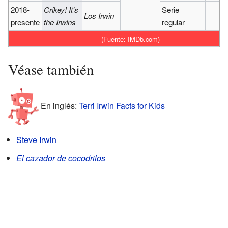
2018-
Crikey! It's
Serie
Los Irwin
presente
the Irwins
regular
(Fuente:
IMDb.com
)
Véase también
En inglés:
Terri Irwin Facts for Kids
Steve Irwin
El cazador de cocodrilos