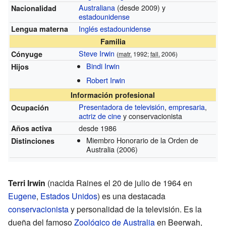
Australiana
(desde 2009)
y
Nacionalidad
estadounidense
Inglés estadounidense
Lengua materna
Familia
Steve Irwin
Cónyuge
(
matr.
1992;
fall.
2006)
Bindi Irwin
Hijos
Robert Irwin
Información profesional
Presentadora de televisión
,
empresaria
,
Ocupación
actriz de cine
y conservacionista
desde 1986
Años activa
Miembro Honorario de la Orden de
Distinciones
Australia
(2006)
Terri Irwin
(nacida Raines el 20 de julio de 1964 en
Eugene
,
Estados Unidos
) es una destacada
conservacionista
y personalidad de la televisión. Es la
dueña del famoso
Zoológico de Australia
en Beerwah,