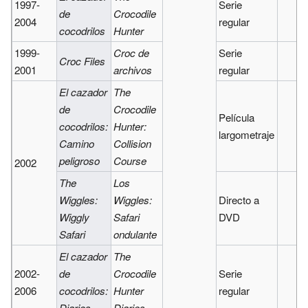
1997-
Serie
de
Crocodile
2004
regular
cocodrilos
Hunter
1999-
Croc de
Serie
Croc Files
2001
archivos
regular
El cazador
The
de
Crocodile
Película
cocodrilos:
Hunter:
largometraje
Camino
Collision
peligroso
Course
2002
The
Los
Wiggles:
Wiggles:
Directo a
Wiggly
Safari
DVD
Safari
ondulante
El cazador
The
2002-
de
Crocodile
Serie
2006
cocodrilos:
Hunter
regular
Diarios
Diaries