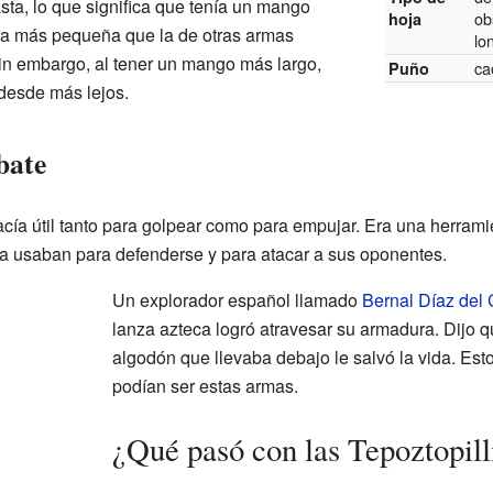
asta, lo que significa que tenía un mango
ob
hoja
ra más pequeña que la de otras armas
lo
Sin embargo, al tener un mango más largo,
ca
Puño
 desde más lejos.
bate
 hacía útil tanto para golpear como para empujar. Era una herram
 la usaban para defenderse y para atacar a sus oponentes.
Un explorador español llamado
Bernal Díaz del C
lanza azteca logró atravesar su armadura. Dijo 
algodón que llevaba debajo le salvó la vida. Es
podían ser estas armas.
¿Qué pasó con las Tepoztopill