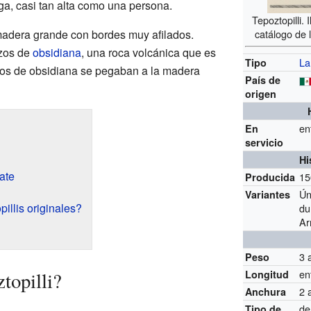
rga, casi tan alta como una persona.
Tepoztopilli. 
catálogo de 
madera grande con bordes muy afilados.
ozos de
obsidiana
, una roca volcánica que es
La
Tipo
ozos de obsidiana se pegaban a la madera
País de
origen
en
En
servicio
Hi
ate
15
Producida
Ún
Variantes
illis originales?
du
Ar
3 
Peso
en
topilli?
Longitud
2 
Anchura
de
Tipo de