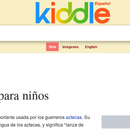
Web
Imágenes
English
 para niños
ortante usada por los guerreros
aztecas
. Su
ngua de los aztecas, y significa "lanza de