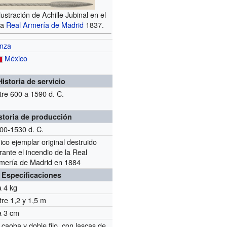
Ilustración de Achille Jubinal en el
la
Real Armería de Madrid
1837.
nza
México
Historia de servicio
tre 600 a 1590 d. C.
storia de producción
00-1530 d. C.
ico ejemplar original destruido
rante el incendio de la Real
mería de Madrid en 1884
Especificaciones
a 4 kg
tre 1,2 y 1,5 m
a 3 cm
 caoba y doble filo, con lascas de