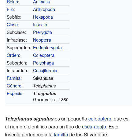
Reino
:
Animalia
Filo
:
Arthropoda
Subfilo:
Hexapoda
Clase
:
Insecta
Subclase:
Pterygota
Infraclase:
Neoptera
Superorden:
Endopterygota
Orden
:
Coleoptera
Suborden:
Polyphaga
Infraorden:
Cucujiformia
Familia
:
Silvanidae
Género
:
Telephanus
Especie
:
T. signatus
Grouvelle, 1880
Telephanus signatus
es un pequeño
coleóptero
, que es
el nombre científico para un tipo de
escarabajo
. Este
insecto pertenece a la
familia
de los Silvanidae.