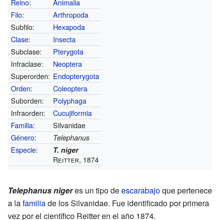
Reino
:
Animalia
Filo
:
Arthropoda
Subfilo:
Hexapoda
Clase
:
Insecta
Subclase:
Pterygota
Infraclase:
Neoptera
Superorden:
Endopterygota
Orden
:
Coleoptera
Suborden:
Polyphaga
Infraorden:
Cucujiformia
Familia
:
Silvanidae
Género
:
Telephanus
Especie
:
T. niger
Reitter, 1874
Telephanus niger
es un tipo de
escarabajo
que pertenece
a la
familia
de los Silvanidae. Fue identificado por primera
vez por el científico Reitter en el año 1874.