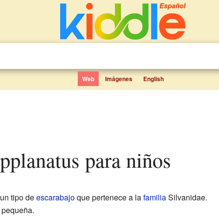
Web
Imágenes
English
applanatus para niños
un tipo de
escarabajo
que pertenece a la
familia
Silvanidae.
y pequeña.