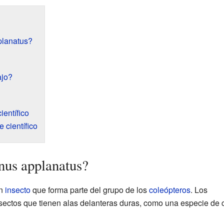
planatus?
ajo?
entífico
 científico
nus applanatus?
un
insecto
que forma parte del grupo de los
coleópteros
. Los
sectos que tienen alas delanteras duras, como una especie de