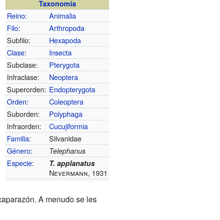
Taxonomía
Reino
:
Animalia
Filo
:
Arthropoda
Subfilo:
Hexapoda
Clase
:
Insecta
Subclase:
Pterygota
Infraclase:
Neoptera
Superorden:
Endopterygota
Orden
:
Coleoptera
Suborden:
Polyphaga
Infraorden:
Cucujiformia
Familia
:
Silvanidae
Género
:
Telephanus
Especie
:
T. applanatus
Nevermann, 1931
 caparazón. A menudo se les