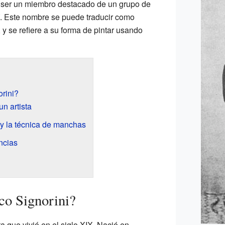
or ser un miembro destacado de un grupo de
. Este nombre se puede traducir como
y se refiere a su forma de pintar usando
rini?
n artista
 y la técnica de manchas
ncias
co Signorini?
a que vivió en el siglo XIX. Nació en