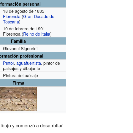
nformación personal
18 de agosto de 1835
Florencia
(
Gran Ducado de
Toscana
)
10 de febrero de 1901
Florencia (
Reino de Italia
)
Familia
Giovanni Signorini
formación profesional
Pintor
,
aguafuertista
, pintor de
paisajes y dibujante
Pintura del paisaje
Firma
dibujo y comenzó a desarrollar