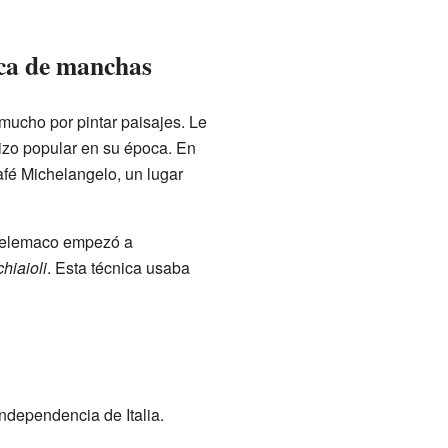
nica de manchas
 mucho por pintar paisajes. Le
 hizo popular en su época. En
afé Michelangelo, un lugar
, Telemaco empezó a
hiaioli
. Esta técnica usaba
ndependencia de Italia.