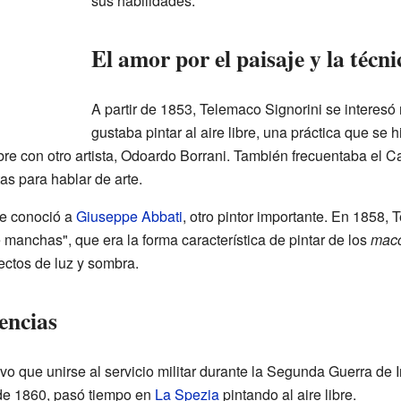
sus habilidades.
El amor por el paisaje y la téc
A partir de 1853, Telemaco Signorini se interesó
gustaba pintar al aire libre, una práctica que se
ibre con otro artista, Odoardo Borrani. También frecuentaba el C
as para hablar de arte.
de conoció a
Giuseppe Abbati
, otro pintor importante. En 1858
 manchas", que era la forma característica de pintar de los
macc
ectos de luz y sombra.
uencias
o que unirse al servicio militar durante la Segunda Guerra de I
de 1860, pasó tiempo en
La Spezia
pintando al aire libre.