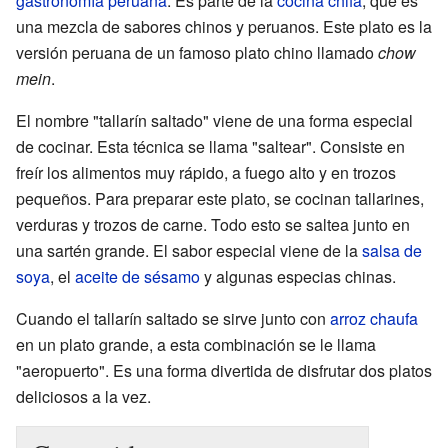
gastronomía peruana
. Es parte de la
cocina chifa
, que es
una mezcla de sabores chinos y peruanos. Este plato es la
versión peruana de un famoso plato chino llamado
chow
mein
.
El nombre "tallarín saltado" viene de una forma especial
de cocinar. Esta técnica se llama "saltear". Consiste en
freír los alimentos muy rápido, a fuego alto y en trozos
pequeños. Para preparar este plato, se cocinan tallarines,
verduras y trozos de carne. Todo esto se saltea junto en
una sartén grande. El sabor especial viene de la
salsa de
soya
, el
aceite de sésamo
y algunas especias chinas.
Cuando el tallarín saltado se sirve junto con
arroz chaufa
en un plato grande, a esta combinación se le llama
"aeropuerto". Es una forma divertida de disfrutar dos platos
deliciosos a la vez.