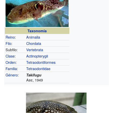
Taxonomía
Reino
:
Animalia
Filo
:
Chordata
Subfilo:
Vertebrata
Clase
:
Actinopterygii
Orden
:
Tetraodontiformes
Familia
:
Tetraodontidae
Género
:
Takifugu
Abe, 1949