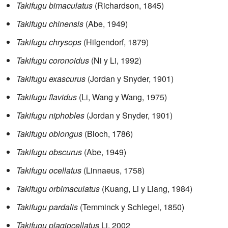
Takifugu bimaculatus
(Richardson, 1845)
Takifugu chinensis
(Abe, 1949)
Takifugu chrysops
(Hilgendorf, 1879)
Takifugu coronoidus
(Ni y Li, 1992)
Takifugu exascurus
(Jordan y Snyder, 1901)
Takifugu flavidus
(Li, Wang y Wang, 1975)
Takifugu niphobles
(Jordan y Snyder, 1901)
Takifugu oblongus
(Bloch, 1786)
Takifugu obscurus
(Abe, 1949)
Takifugu ocellatus
(Linnaeus, 1758)
Takifugu orbimaculatus
(Kuang, Li y Liang, 1984)
Takifugu pardalis
(Temminck y Schlegel, 1850)
Takifugu plagiocellatus
Li, 2002