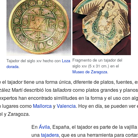
Fragmento de un tajador del
Tajador del siglo
xiv
hecho con
Loza
siglo
xiv
(5 x 31 cm.) en el
dorada
.
Museo de Zaragoza
.
l tajador tiene una forma única, diferente de platos, fuentes, e
ález Martí describió los
talladors
como platos grandes y planos 
 expertos han encontrado similitudes en la forma y el uso con 
n lugares como
Mallorca
y
Valencia
. Hoy en día, se pueden ver 
l y Zaragoza.
En
Ávila
, España, el tajador es parte de la vajill
una
tajadera
, que es una herramienta para cortar