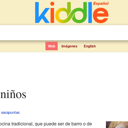
Web
Imágenes
English
 niños
e
sacapuntas
.
ocina tradicional, que puede ser de barro o de