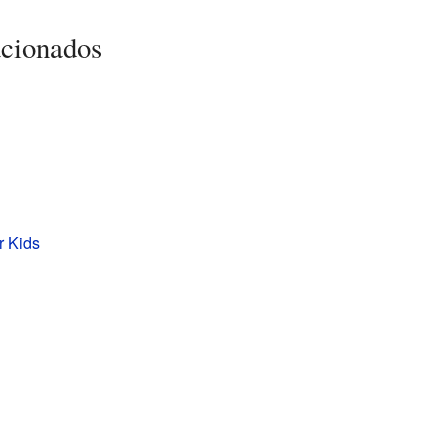
acionados
r Kids