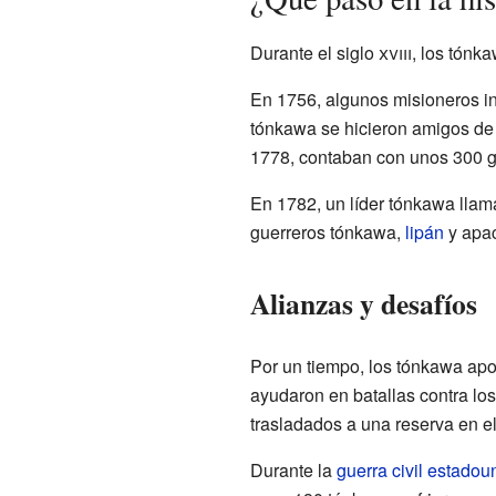
Durante el siglo
xviii
, los tónk
En 1756, algunos misioneros int
tónkawa se hicieron amigos de 
1778, contaban con unos 300 g
En 1782, un líder tónkawa llam
guerreros tónkawa,
lipán
y apac
Alianzas y desafíos
Por un tiempo, los tónkawa apo
ayudaron en batallas contra lo
trasladados a una reserva en el
Durante la
guerra civil estado