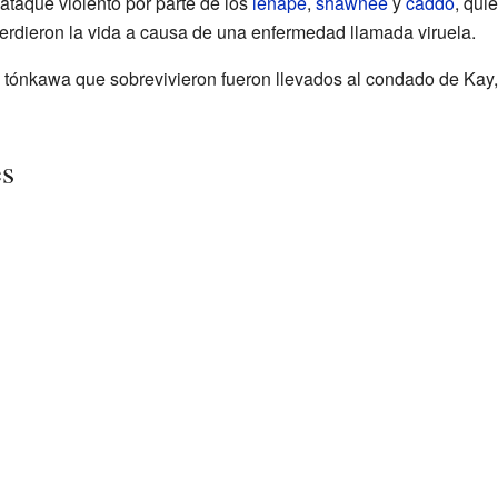
ataque violento por parte de los
lenape
,
shawnee
y
caddo
, qui
erdieron la vida a causa de una enfermedad llamada viruela.
s tónkawa que sobrevivieron fueron llevados al condado de Kay
es