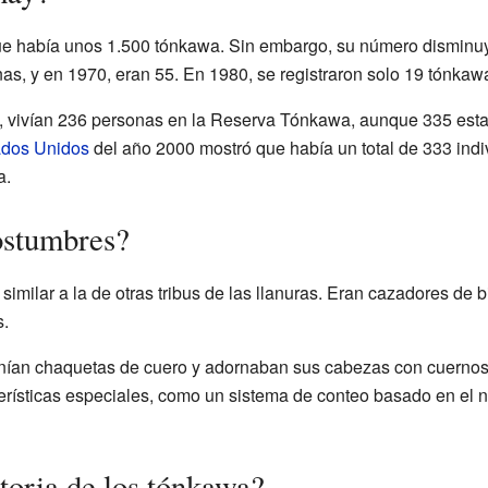
ue había unos 1.500 tónkawa. Sin embargo, su número disminu
s, y en 1970, eran 55. En 1980, se registraron solo 19 tónkaw
 vivían 236 personas en la Reserva Tónkawa, aunque 335 est
ados Unidos
del año 2000 mostró que había un total de 333 ind
a.
ostumbres?
similar a la de otras tribus de las llanuras. Eran cazadores de 
s.
nían chaquetas de cuero y adornaban sus cabezas con cuernos d
erísticas especiales, como un sistema de conteo basado en el n
toria de los tónkawa?