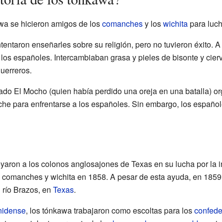
awa se hicieron amigos de los
comanches
y los
wichita
para luch
entaron enseñarles sobre su religión, pero no tuvieron éxito. A
los españoles. Intercambiaban grasa y pieles de bisonte y cier
uerreros.
ado El Mocho (quien había perdido una oreja en una batalla) o
he para enfrentarse a los españoles. Sin embargo, los españole
yaron a los colonos anglosajones de Texas en su lucha por la
s comanches y wichita en 1858. A pesar de esta ayuda, en 1859
 río Brazos, en
Texas
.
unidense
, los tónkawa trabajaron como escoltas para los
confed