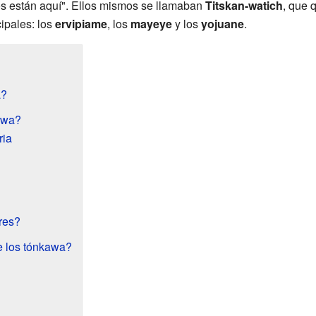
los están aquí". Ellos mismos se llamaban
Titskan-watich
, que 
cipales: los
ervipiame
, los
mayeye
y los
yojuane
.
a?
awa?
ria
res?
e los tónkawa?