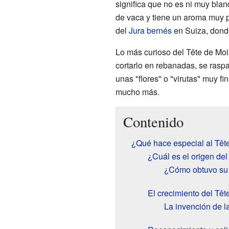
significa que no es ni muy blan
de vaca y tiene un aroma muy pa
del
Jura bernés
en Suiza, donde
Lo más curioso del Tête de Mo
cortarlo en rebanadas, se raspa
unas "flores" o "virutas" muy fi
mucho más.
Contenido
¿Qué hace especial al Tê
¿Cuál es el origen de
¿Cómo obtuvo su
El crecimiento del Tê
La invención de la