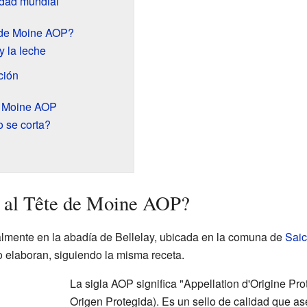
idad mundial
 de Moine AOP?
y la leche
ción
de Moine AOP
o se corta?
l al Tête de Moine AOP?
almente en la abadía de Bellelay, ubicada en la comuna de
Saic
o elaboran, siguiendo la misma receta.
La sigla AOP significa "Appellation d'Origine P
Origen Protegida). Es un sello de calidad que a