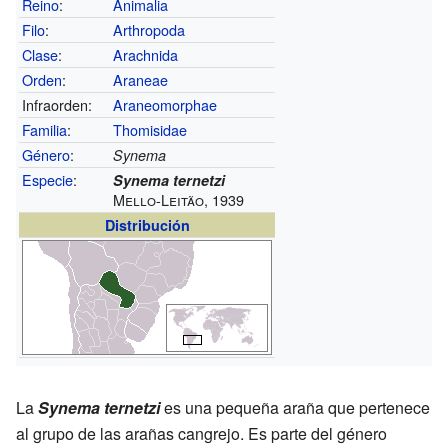
Reino
:
Animalia
Filo
:
Arthropoda
Clase
:
Arachnida
Orden
:
Araneae
Infraorden:
Araneomorphae
Familia
:
Thomisidae
Género
:
Synema
Especie
:
Synema ternetzi
Mello-Leitão, 1939
Distribución
La
Synema ternetzi
es una pequeña araña que pertenece
al grupo de las arañas cangrejo. Es parte del género