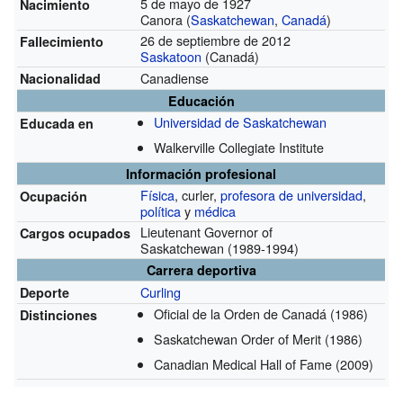
5 de mayo de 1927
Nacimiento
Canora (
Saskatchewan
,
Canadá
)
26 de septiembre de 2012
Fallecimiento
Saskatoon
(Canadá)
Canadiense
Nacionalidad
Educación
Universidad de Saskatchewan
Educada en
Walkerville Collegiate Institute
Información profesional
Física
, curler,
profesora de universidad
,
Ocupación
política
y
médica
Lieutenant Governor of
Cargos ocupados
Saskatchewan
(1989-1994)
Carrera deportiva
Curling
Deporte
Oficial de la Orden de Canadá
(1986)
Distinciones
Saskatchewan Order of Merit
(1986)
Canadian Medical Hall of Fame
(2009)