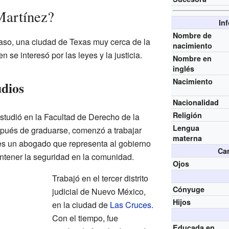
Martínez?
In
Nombre de
aso, una ciudad de Texas muy cerca de la
nacimiento
 se interesó por las leyes y la justicia.
Nombre en
inglés
Nacimiento
udios
Nacionalidad
Religión
studió en la Facultad de Derecho de la
Lengua
pués de graduarse, comenzó a trabajar
materna
 es un abogado que representa al gobierno
Car
antener la seguridad en la comunidad.
Ojos
Trabajó en el tercer distrito
Cónyuge
judicial de Nuevo México,
Hijos
en la ciudad de
Las Cruces
.
Con el tiempo, fue
Educada en