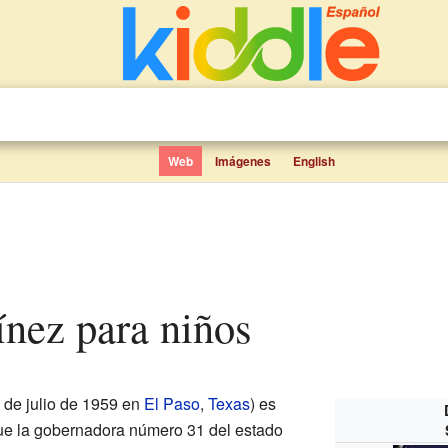
Web
Imágenes
English
ínez para niños
 de julio de 1959 en
El Paso
,
Texas
) es
ue la gobernadora número 31 del estado