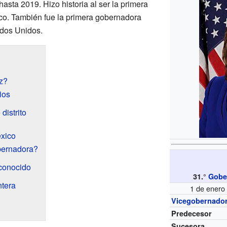
asta 2019. Hizo historia al ser la primera
o. También fue la primera gobernadora
ados Unidos.
z?
ios
distrito
xico
bernadora?
econocido
31.°
Gobe
ntera
1 de enero
Vicegobernado
Predecesor
Sucesora