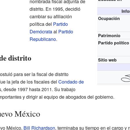
nombrada fiscal adjunta de
distrito. En 1995, decidió
Inf
cambiar su afiliación
Ocupación
política del
Partido
Demócrata
al
Partido
Patrimonio
Republicano
.
Partido político
de distrito
Sitio web
uló para ser la fiscal de distrito
ue la jefa de los fiscales del
Condado de
s, desde 1997 hasta 2011. Su trabajo
mportantes y dirigir al equipo de abogados del gobierno.
uevo México
evo México,
Bill Richardson
, terminaba su tiempo en el cargo y 