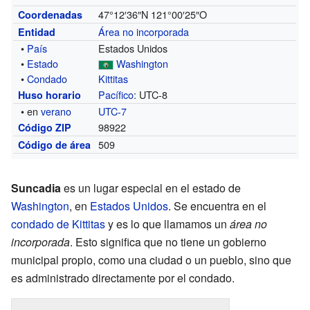
47°12′36″N
121°00′25″O
Coordenadas
Área no incorporada
Entidad
•
País
Estados Unidos
•
Estado
Washington
•
Condado
Kittitas
Pacífico
: UTC-8
Huso horario
• en
verano
UTC-7
98922
Código ZIP
509
Código de área
Suncadia
es un lugar especial en el estado de
Washington
, en
Estados Unidos
. Se encuentra en el
condado de Kittitas
y es lo que llamamos un
área no
incorporada
. Esto significa que no tiene un gobierno
municipal propio, como una ciudad o un pueblo, sino que
es administrado directamente por el condado.