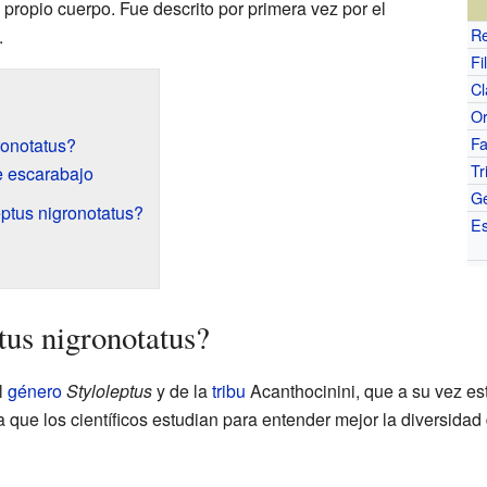
ropio cuerpo. Fue descrito por primera vez por el
R
.
Fi
Cl
O
Fa
ronotatus?
Tr
e escarabajo
G
eptus nigronotatus?
Es
tus nigronotatus?
l
género
Styloleptus
y de la
tribu
Acanthocinini, que a su vez es
que los científicos estudian para entender mejor la diversidad 