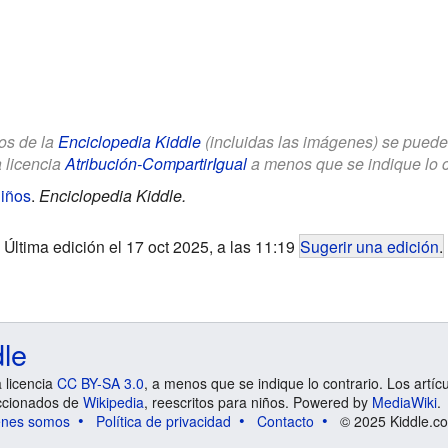
los de la
Enciclopedia Kiddle
(incluidas las imágenes) se puede u
a licencia
Atribución-CompartirIgual
a menos que se indique lo con
Niños
.
Enciclopedia Kiddle.
Última edición el 17 oct 2025, a las 11:19
Sugerir una edición
.
dle
a licencia
CC BY-SA 3.0
, a menos que se indique lo contrario. Los artíc
ccionados de
Wikipedia
, reescritos para niños. Powered by
MediaWiki
.
énes somos
Política de privacidad
Contacto
© 2025 Kiddle.co