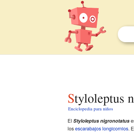
Styloleptus 
Enciclopedia para niños
El
Styloleptus nigronotatus
es
los
escarabajos longicornios
. 