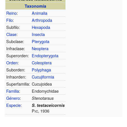
Taxonomía
Reino
:
Animalia
Filo
:
Arthropoda
Subfilo:
Hexapoda
Clase
:
Insecta
Subclase:
Pterygota
Infraclase:
Neoptera
Superorden:
Endopterygota
Orden
:
Coleoptera
Suborden:
Polyphaga
Infraorden:
Cucujiformia
Superfamilia:
Cucujoidea
Familia
:
Endomychidae
Género
:
Stenotarsus
Especie
:
S. testaceicornis
Pic, 1936