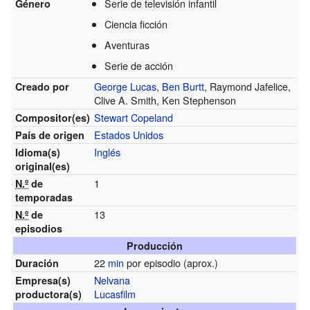
Serie de televisión infantil
Género
Ciencia ficción
Aventuras
Serie de acción
George Lucas
,
Ben Burtt
, Raymond Jafelice,
Creado por
Clive A. Smith, Ken Stephenson
Stewart Copeland
Compositor(es)
Estados Unidos
País de origen
Inglés
Idioma(s)
original(es)
1
N.º
de
temporadas
13
N.º
de
episodios
Producción
22
min
por episodio (aprox.)
Duración
Nelvana
Empresa(s)
Lucasfilm
productora(s)