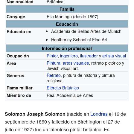
Británica
Nacionalidad
Familia
Ella Montagu
(desde 1897)
Cónyuge
Educación
Academia de Bellas Artes de Múnich
Educado en
Heatherley School of Fine Art
Información profesional
Pintor
,
ingeniero
,
ilustrador
y
artista visual
Ocupación
Pintura
,
artes visuales
, retrato pictórico y
Área
Jewish visual art
Retrato
, pintura de historia y pintura
Géneros
religiosa
Ejército Británico
Rama militar
Real Academia de Artes
Miembro de
Solomon Joseph Solomon
(nacido en
Londres
el 16 de
septiembre de 1860 y fallecido en Birchington el 27 de
julio de 1927) fue un talentoso pintor británico. Es