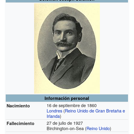
Información personal
16 de septiembre de 1860
Nacimiento
Londres
(
Reino Unido de Gran Bretaña e
Irlanda
)
27 de julio de 1927
Fallecimiento
Birchington-on-Sea (
Reino Unido
)