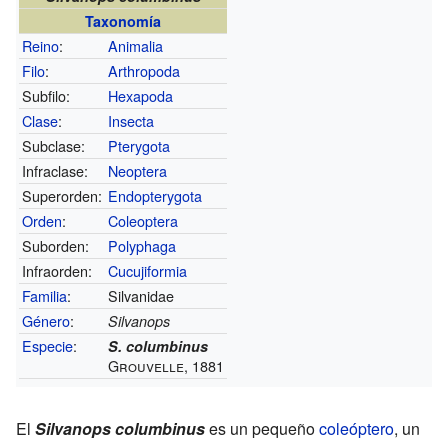
Taxonomía
Reino
:
Animalia
Filo
:
Arthropoda
Subfilo:
Hexapoda
Clase
:
Insecta
Subclase:
Pterygota
Infraclase:
Neoptera
Superorden:
Endopterygota
Orden
:
Coleoptera
Suborden:
Polyphaga
Infraorden:
Cucujiformia
Familia
:
Silvanidae
Género
:
Silvanops
Especie
:
S. columbinus
Grouvelle, 1881
El
Silvanops columbinus
es un pequeño
coleóptero
, un