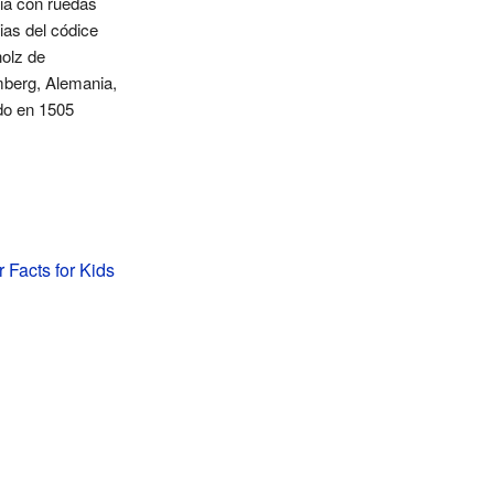
ria con ruedas
rias del códice
holz de
berg, Alemania,
do en 1505
 Facts for Kids