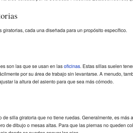
torias
as giratorias, cada una diseñada para un propósito específico.
nes son las que se usan en las
oficinas
. Estas sillas suelen ten
ácilmente por su área de trabajo sin levantarse. A menudo, tam
ajustar la altura del asiento para que sea más cómodo.
o de silla giratoria que no tiene ruedas. Generalmente, es más al
ero de dibujo o mesas altas. Para que las piernas no queden col
abajo donde se pueden apoyar los pies.