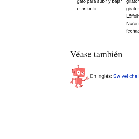
gato para subir y bajar
girato
el asiento
girato
Löffel
Núrem
fecha
Véase también
En inglés:
Swivel chair