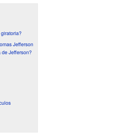
 giratoria?
Thomas Jefferson
a de Jefferson?
culos