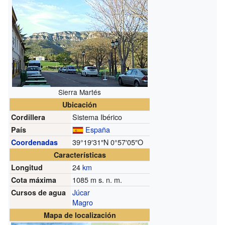
Sierra Martés
Ubicación
Sistema Ibérico
Cordillera
España
País
39°19′31″N
0°57′05″O
Coordenadas
Características
24
km
Longitud
1085
m s. n. m.
Cota máxima
Júcar
Cursos de agua
Magro
Mapa de localización