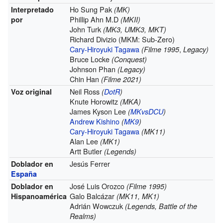
Ho Sung Pak
Interpretado
(MK)
Phillip Ahn M.D
por
(MKII)
John Turk
(MK3, UMK3, MKT)
Richard Divizio (MKM: Sub-Zero)
Cary-Hiroyuki Tagawa
,
(Filme 1995
Legacy)
Bruce Locke
(Conquest)
Johnson Phan
(Legacy)
Chin Han
(Filme 2021)
Neil Ross
Voz original
(
DotR
)
Knute Horowitz
(MKA)
James Kyson Lee
(
MKvsDCU
)
Andrew Kishino
(
MK9
)
Cary-Hiroyuki Tagawa
(MK11)
Alan Lee
(MK1)
Artt Butler
(Legends)
Jesús Ferrer
Doblador en
España
José Luis Orozco
Doblador en
(Filme 1995)
Galo Balcázar
Hispanoamérica
(MK11, MK1)
Adrián Wowczuk
(Legends, Battle of the
Realms)