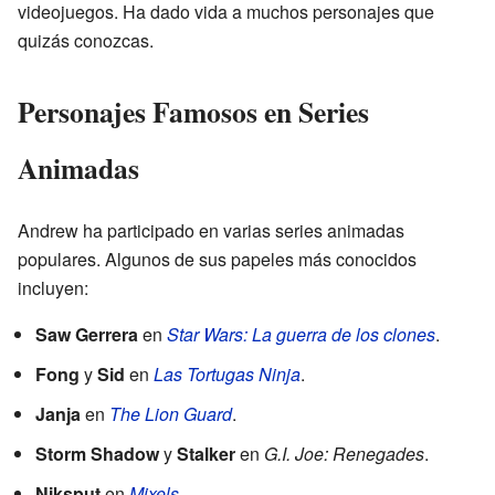
videojuegos. Ha dado vida a muchos personajes que
quizás conozcas.
Personajes Famosos en Series
Animadas
Andrew ha participado en varias series animadas
populares. Algunos de sus papeles más conocidos
incluyen:
Saw Gerrera
en
Star Wars: La guerra de los clones
.
Fong
y
Sid
en
Las Tortugas Ninja
.
Janja
en
The Lion Guard
.
Storm Shadow
y
Stalker
en
G.I. Joe: Renegades
.
Niksput
en
Mixels
.