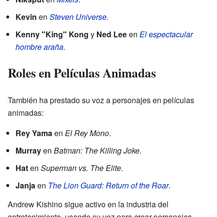
Kevin
en
Steven Universe
.
Kenny "King" Kong
y
Ned Lee
en
El espectacular
hombre araña
.
Roles en Películas Animadas
También ha prestado su voz a personajes en películas
animadas:
Rey Yama
en
El Rey Mono
.
Murray
en
Batman: The Killing Joke
.
Hat
en
Superman vs. The Elite
.
Janja
en
The Lion Guard: Return of the Roar
.
Andrew Kishino sigue activo en la industria del
entretenimiento, usando su voz para crear personajes