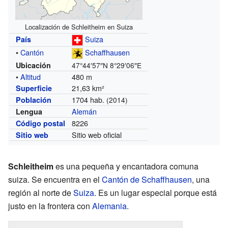
Localización de Schleitheim en Suiza
Suiza
País
•
Cantón
Schaffhausen
Ubicación
47°44′57″N
8°29′06″E
•
Altitud
480 m
21,63 km²
Superficie
1704 hab.
Población
(2014)
Alemán
Lengua
8226
Código postal
Sitio web oficial
Sitio web
Schleitheim
es una pequeña y encantadora comuna
suiza. Se encuentra en el
Cantón de Schaffhausen
, una
región al norte de
Suiza
. Es un lugar especial porque está
justo en la frontera con
Alemania
.