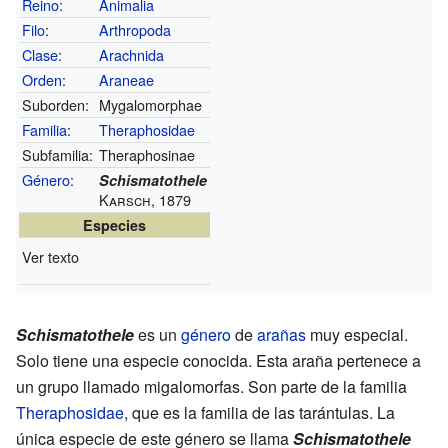
Reino
:
Animalia
Filo
:
Arthropoda
Clase
:
Arachnida
Orden
:
Araneae
Suborden:
Mygalomorphae
Familia
:
Theraphosidae
Subfamilia:
Theraphosinae
Género
:
Schismatothele
Karsch, 1879
Especies
Ver texto
Schismatothele
es un
género
de
arañas
muy especial.
Solo tiene una especie conocida. Esta araña pertenece a
un grupo llamado migalomorfas. Son parte de la familia
Theraphosidae
, que es la familia de las tarántulas. La
única especie de este género se llama
Schismatothele