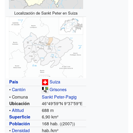
Localización de Sankt Peter en Suiza
Suiza
País
•
Cantón
Grisones
• Comuna
Sankt Peter-Pagig
Ubicación
46°49′59″N
9°37′59″E
•
Altitud
688 m
6,90 km²
Superficie
168 hab.
Población
((2007))
•
Densidad
hab./km²