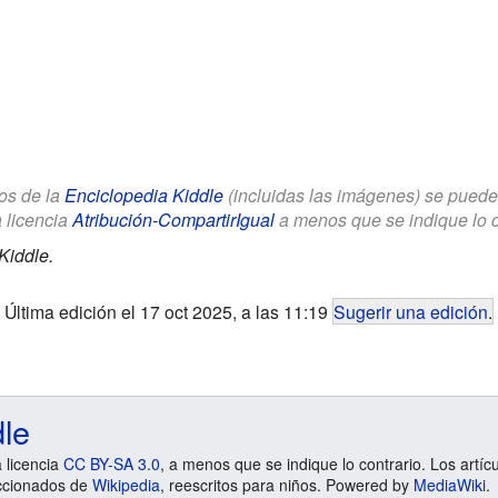
los de la
Enciclopedia Kiddle
(incluidas las imágenes) se puede u
a licencia
Atribución-CompartirIgual
a menos que se indique lo con
Kiddle.
Última edición el 17 oct 2025, a las 11:19
Sugerir una edición
.
dle
a licencia
CC BY-SA 3.0
, a menos que se indique lo contrario. Los artíc
ccionados de
Wikipedia
, reescritos para niños. Powered by
MediaWiki
.