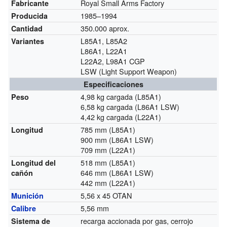
Royal Small Arms Factory
Fabricante
1985–1994
Producida
350.000 aprox.
Cantidad
L85A1, L85A2
Variantes
L86A1, L22A1
L22A2, L98A1 CGP
LSW (Light Support Weapon)
Especificaciones
4,98 kg cargada (L85A1)
Peso
6,58 kg cargada (L86A1 LSW)
4,42 kg cargada (L22A1)
785 mm (L85A1)
Longitud
900 mm (L86A1 LSW)
709 mm (L22A1)
518 mm (L85A1)
Longitud del
646 mm (L86A1 LSW)
cañón
442 mm (L22A1)
5,56 x 45 OTAN
Munición
5,56 mm
Calibre
recarga accionada por gas, cerrojo
Sistema de