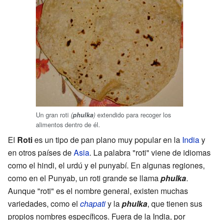
Un gran roti
extendido para recoger los
(
phulka
)
alimentos dentro de él.
El
Roti
es un tipo de pan plano muy popular en la
India
y
en otros países de
Asia
. La palabra "roti" viene de idiomas
como el hindi, el urdú y el punyabí. En algunas regiones,
como en el Punyab, un roti grande se llama
phulka
.
Aunque "roti" es el nombre general, existen muchas
variedades, como el
chapati
y la
phulka
, que tienen sus
propios nombres específicos. Fuera de la India, por