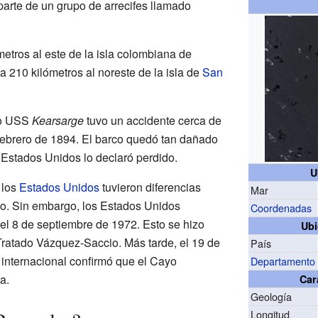
parte de un grupo de arrecifes llamado
etros al este de la isla colombiana de
a 210 kilómetros al noreste de la isla de
San
do USS
Kearsarge
tuvo un accidente cerca de
 febrero de 1894. El barco quedó tan dañado
 Estados Unidos lo declaró perdido.
U
 los
Estados Unidos
tuvieron diferencias
Mar
yo. Sin embargo, los Estados Unidos
Coordenadas
el 8 de septiembre de 1972. Esto se hizo
Ubi
ratado Vázquez-Saccio. Más tarde, el 19 de
País
 internacional confirmó que el Cayo
Departamento
a.
Car
Geología
Longitud