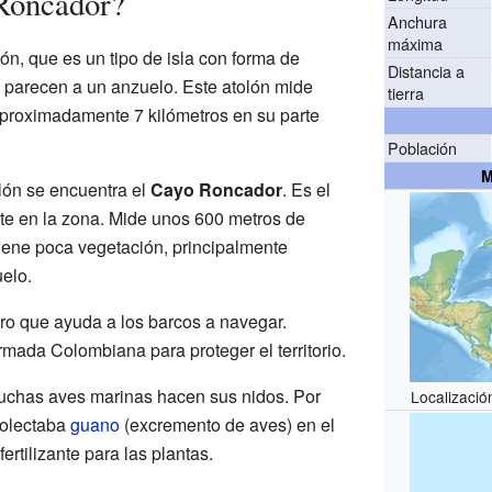
Roncador?
Anchura
máxima
ón, que es un tipo de isla con forma de
Distancia a
se parecen a un anzuelo. Este atolón mide
tierra
aproximadamente 7 kilómetros en su parte
Población
M
olón se encuentra el
Cayo Roncador
. Es el
te en la zona. Mide unos 600 metros de
iene poca vegetación, principalmente
elo.
ro que ayuda a los barcos a navegar.
mada Colombiana para proteger el territorio.
uchas aves marinas hacen sus nidos. Por
Localizació
colectaba
guano
(excremento de aves) en el
rtilizante para las plantas.