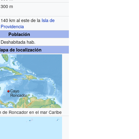
300 m
140 km al este de la
Isla de
Providencia
Población
Deshabitada hab.
apa de localización
Cayo
Roncador
n de Roncador en el mar Caribe