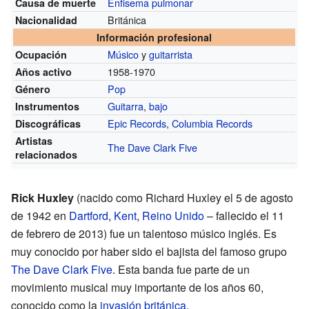
Enfisema pulmonar
Causa de muerte
Británica
Nacionalidad
Información profesional
Músico
y
guitarrista
Ocupación
1958-1970
Años activo
Pop
Género
Guitarra
,
bajo
Instrumentos
Epic Records
,
Columbia Records
Discográficas
Artistas
The Dave Clark Five
relacionados
Rick Huxley
(nacido como Richard Huxley el 5 de agosto
de 1942 en
Dartford
,
Kent
,
Reino Unido
– fallecido el 11
de febrero de 2013) fue un talentoso músico inglés. Es
muy conocido por haber sido el bajista del famoso grupo
The Dave Clark Five
. Esta banda fue parte de un
movimiento musical muy importante de los años 60,
conocido como la
invasión británica
.