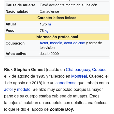
Cayó accidentalmente de su balcón
Causa de muerte
Canadiense
Nacionalidad
Características físicas
1,75
m
Altura
78
kg
Peso
Información profesional
Actor
,
modelo
,
actor de cine
y actor de
Ocupación
televisión
desde 2009
Años activo
Rick Stephan Genest
(nacido en
Châteauguay
,
Quebec
,
el 7 de agosto de 1985 y fallecido en
Montreal
, Quebec, el
1 de agosto de 2018) fue un
canadiense
que trabajó como
actor
y
modelo
. Se hizo muy conocido porque la mayor
parte de su cuerpo estaba cubierta de tatuajes. Estos
tatuajes simulaban un esqueleto con detalles anatómicos,
lo que le dio el apodo de
Zombie Boy
.