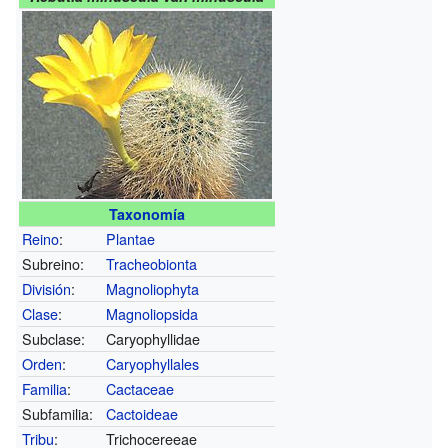
Taxonomía
Reino
:
Plantae
Subreino:
Tracheobionta
División
:
Magnoliophyta
Clase
:
Magnoliopsida
Subclase:
Caryophyllidae
Orden
:
Caryophyllales
Familia
:
Cactaceae
Subfamilia:
Cactoideae
Tribu
:
Trichocereeae