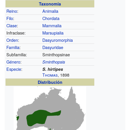
Taxonomía
Reino
:
Animalia
Filo
:
Chordata
Clase
:
Mammalia
Infraclase:
Marsupialia
Orden
:
Dasyuromorphia
Familia
:
Dasyuridae
Subfamilia:
Sminthopsinae
Género
:
Sminthopsis
Especie
:
S. hirtipes
Thomas
, 1898
Distribución