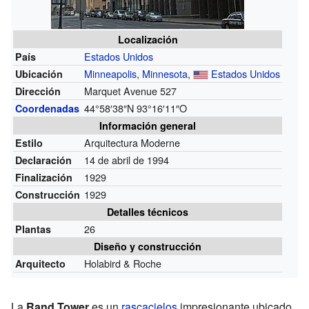
Localización
Estados Unidos
País
Minneapolis
,
Minnesota
,
Estados Unidos
Ubicación
Marquet Avenue 527
Dirección
44°58′38″N
93°16′11″O
Coordenadas
Información general
Arquitectura Moderne
Estilo
14 de abril de 1994
Declaración
1929
Finalización
1929
Construcción
Detalles técnicos
26
Plantas
Diseño y construcción
Holabird & Roche
Arquitecto
La
Rand Tower
es un
rascacielos
impresionante ubicado