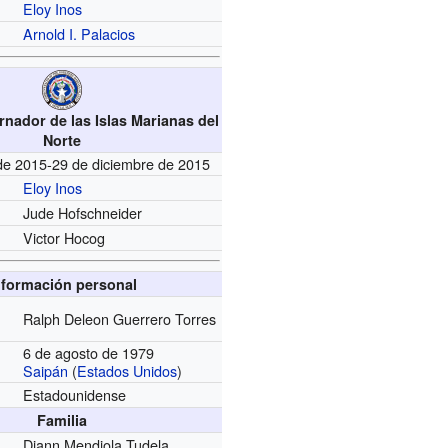
Eloy Inos
Arnold I. Palacios
rnador de las Islas Marianas del
Norte
de 2015-29 de diciembre de 2015
Eloy Inos
Jude Hofschneider
Victor Hocog
nformación personal
Ralph Deleon Guerrero Torres
6 de agosto de 1979
Saipán
(
Estados Unidos
)
Estadounidense
Familia
Diann Mendiola Tudela