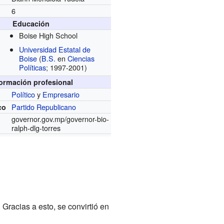
6
Educación
Boise High School
Universidad Estatal de
Boise
(
B.S.
en
Ciencias
Políticas
; 1997-2001)
formación profesional
Político
y
Empresario
Partido Republicano
co
governor.gov.mp/governor-bio-
ralph-dlg-torres
Gracias a esto, se convirtió en