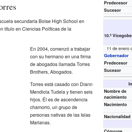
Predecesor
orres
Sucesor
escuela secundaria Boise High School en
 título en Ciencias Políticas de la
10.º Vicegobe
11 de enero 
En 2004, comenzó a trabajar
Gobernador
con su hermano en una firma
Predecesor
de abogados llamada Torres
Sucesor
Brothers, Abogados.
Torres está casado con Diann
I
Nombre de
Mendiola Tudela y tienen seis
nacimiento
hijos. Él es de ascendencia
Nacimiento
chamorro, un grupo de
personas nativas de las Islas
Nacionalidad
Marianas.
Cónyuge