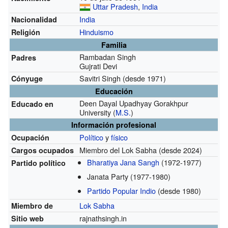
Uttar Pradesh
,
India
India
Nacionalidad
Hinduismo
Religión
Familia
Rambadan Singh
Padres
Gujrati Devi
Savitri Singh
(desde 1971)
Cónyuge
Educación
Deen Dayal Upadhyay Gorakhpur
Educado en
University
(
M.S.
)
Información profesional
Político
y
físico
Ocupación
Miembro del Lok Sabha
(desde 2024)
Cargos ocupados
Bharatiya Jana Sangh
(1972-1977)
Partido político
Janata Party
(1977-1980)
Partido Popular Indio
(desde 1980)
Lok Sabha
Miembro de
rajnathsingh.in
Sitio web