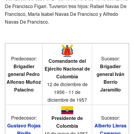
De Francisco Figari. Tuvieron tres hijos: Rafael Navas De
Francisco, María Isabel Navas De Francisco y Alfredo
Navas De Francisco.
Predecesor:
Sucesor:
Comandante del
Brigadier
Brigadier
Ejército Nacional de
general Pedro
general Iván
Colombia
Alfonso Muñoz
Berrío
12 de diciembre de
Palacino
Jaramillo
1956 - 11 de
diciembre de 1957
Predecesor:
Sucesor:
Presidente de
Gustavo Rojas
Alberto Lleras
Colombia
Pinilla
Camargo
10 de mayo de 1957 -